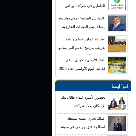
للعاملين في شركة البوتاس
العربية
"البوتاس العربية" تمول مشروع
إنشاء مبنى العيادات الخارجية
في مستشفى الكرك الحكومي
"صناعة عمان" تنظم ورشة
بكلفة تصل إلى (4) ملايين دينار
تعريفية ببرامج الدعم التي تقدمها
صناديق "الأعلى للتكنولوجيا"
البنك الأردني الكويتي يدعم
فعالية اليوم الأولمبي لعام 2026
اقرأ أيضا
بحضور الأميرة غيداء طلال بنك
الإسكان يجدّد شراكته
الاستراتيجية مع مؤسسة الحسين
الملك يجري عملية بسيطة
للسرطان
لمعالجة فتق جراحي في مدينة
الحسين الطبية