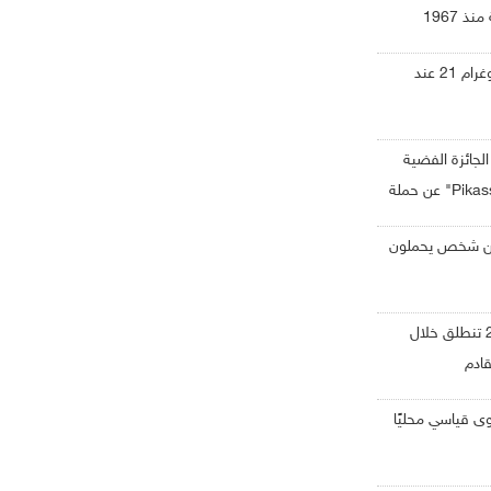
 1967
ارتفاع أسعار الذهب محليًا .. وغرام 21 عند
الجائزة الفضية
ضمن جوائز "Pikasso d’Or 2026" عن حملة
دنية: نحو 9 ملايين شخص يحملون
العاب الماسترز ابوظبي 2026 تنطلق خلال
ى قياسي محليًا