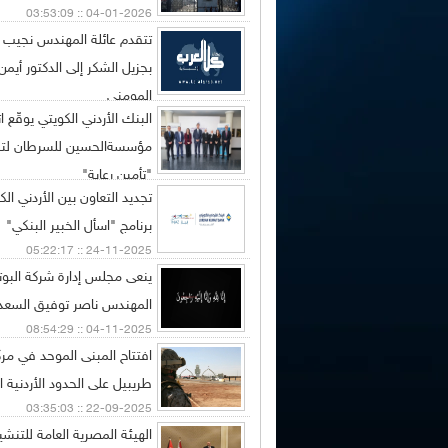
04-01-2026 :: 03:53:09
تتقدم عائلة المهندس نجيب 
بجزيل الشكر إلى الدكتور أيم
المومني
البنك الأردني الكويتي يوقّع 
24-12-2025 :: 11:51:39
مؤسسةالحسين للسرطان لتس
"تأمين رعاية"
تجديد التعاون بين الأردني الك
11-12-2025 :: 08:30:35
برنامج "اسأل الخبير البنكي"
24-11-2025 :: 05:22:17
ينعى مجلس إدارة شركة البوت
المهندس ناصر توفيق السعد
04-11-2025 :: 08:54:29
افتتاح المبنى الموحد في مرك
طريبيل على الحدود الأردنية ا
22-09-2025 :: 03:35:03
الهيئة المصرية العامة للتنش