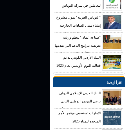
للعاملين في شركة البوتاس
العربية
"البوتاس العربية" تمول مشروع
إنشاء مبنى العيادات الخارجية
في مستشفى الكرك الحكومي
"صناعة عمان" تنظم ورشة
بكلفة تصل إلى (4) ملايين دينار
تعريفية ببرامج الدعم التي تقدمها
صناديق "الأعلى للتكنولوجيا"
البنك الأردني الكويتي يدعم
فعالية اليوم الأولمبي لعام 2026
اقرأ أيضا
البنك العربي الإسلامي الدولي
يرعى المؤتمر الوطني الثاني
للتغير المناخي والاقتصاد الأخضر
الإمارات تستضيف مؤتمر الأمم
المتحدة للمياه 2026