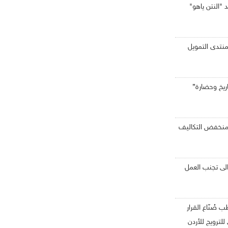
 "النتن ياهو"
 لمنتدى التمويل
ريخ وحضارة”
ر منخفض التكاليف
لى تجنب العمل
صُنّاع القرار
لترويج للأردن