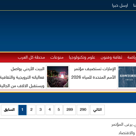
ا
ارسل خبرا
ياضة
ثقافة وفنون
علوم وتكنولوجيا
منوعات
محطة كل العرب
الإمارات تستضيف مؤتمر
البيت الأردني يواصل
الأمم المتحدة للمياه 2026
فعالياته الترويجية والثقافية
ويستقبل الالاف من الجالية
الاردنية والزوار الاجانب
التالي
290
289
5
4
3
2
1
السابق
ي يرعى المؤتمر
 والاقتصاد