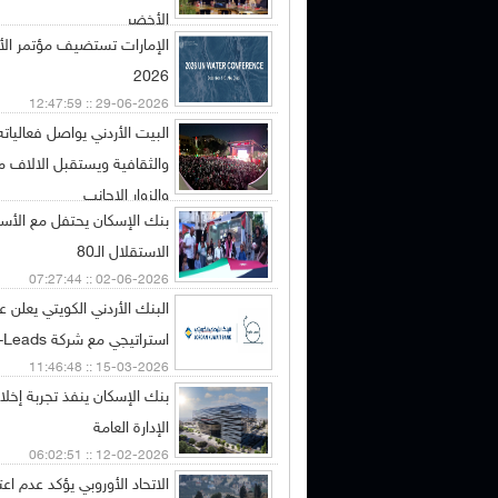
الأخضر
الإمارات تستضيف مؤتمر الأم
01-07-2026 :: 05:05:52
2026
29-06-2026 :: 12:47:59
البيت الأردني يواصل فعالياته
والثقافية ويستقبل الالاف من 
والزوار الاجانب
بنك الإسكان يحتفل مع الأسرة
28-06-2026 :: 02:41:30
الاستقلال الـ80
02-06-2026 :: 07:27:44
البنك الأردني الكويتي يعلن ع
استراتيجي مع شركة Agile-Leads
15-03-2026 :: 11:46:48
بنك الإسكان ينفذ تجربة إخلا
الإدارة العامة
12-02-2026 :: 06:02:51
الاتحاد الأوروبي يؤكد عدم اع