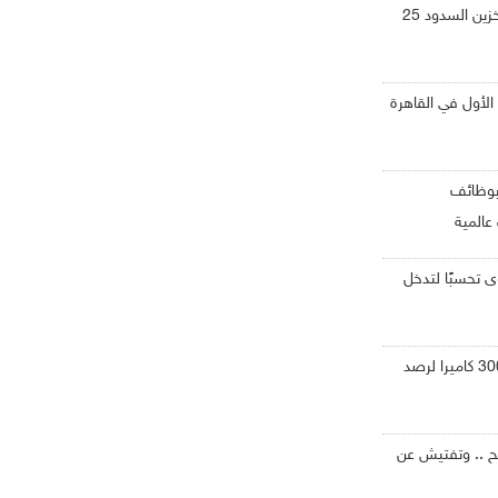
لمياه: المنخفض الأخير زاد تخزين السدود 25
 الأول في القاهرة
بوظائف
عالمية
 تحسبًا لتدخل
غرامات تصل 500 دينار .. و300 كاميرا لرصد
ح .. وتفتيش عن