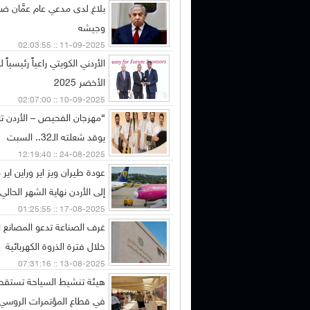
بلاغ لدى مدعي عام عمَّان ضد
وجيشه
11-09-2025 :: 02:03:55
الأردني الكويتي راعياً رئيسياً
الأخضر 2025
10-09-2025 :: 02:07:00
“مهرجان الفحيص – الأردن تا
يوقد شعلته الـ32.. السبت
24-08-2025 :: 12:19:40
عودة طيران ويز اير وراين اي
إلى الأردن نهاية الشهر الحالي
17-08-2025 :: 01:25:55
غرف الصناعة تدعو المصانع ا
خلال فترة الذروة الكهربائية
13-08-2025 :: 07:31:16
هيئة تنشيط السياحة تستقطب 
في قطاع المؤتمرات الروسي ل