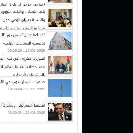
كمقصد متميز لسياحة المؤت
بنك الإسكان والبنك الأوروبي 
06-07-2025 :: 09:23:43
والتنمية يعززان الوعي حول ا
مشاريع الاستدامة عبر جلسة 
"صناعة عمان" تثمن دور "الز
02-07-2025 :: 08:07:20
تنافسية الصناعات الزراعية
25-06-2025 :: 05:39:28
الحياري: مخزون آمن لدى الم
تنفذ خطة تشغيلية متكاملة ل
بالمشتقات النفطية
صافرات الإنذار تدوي في الأر
25-06-2025 :: 05:36:50
23-06-2025 :: 10:56:40
الضغط الاسرائيلي ومشاركة ا
22-06-2025 :: 03:50:03