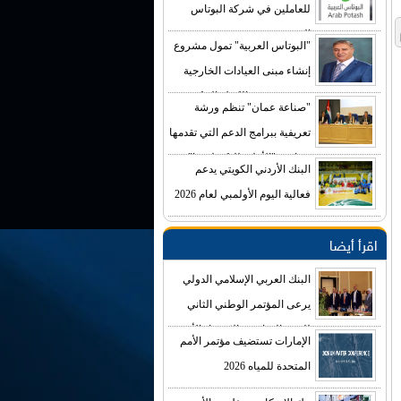
للعاملين في شركة البوتاس
العربية
"البوتاس العربية" تمول مشروع
إنشاء مبنى العيادات الخارجية
في مستشفى الكرك الحكومي
"صناعة عمان" تنظم ورشة
بكلفة تصل إلى (4) ملايين دينار
تعريفية ببرامج الدعم التي تقدمها
صناديق "الأعلى للتكنولوجيا"
البنك الأردني الكويتي يدعم
فعالية اليوم الأولمبي لعام 2026
اقرأ أيضا
البنك العربي الإسلامي الدولي
يرعى المؤتمر الوطني الثاني
للتغير المناخي والاقتصاد الأخضر
الإمارات تستضيف مؤتمر الأمم
المتحدة للمياه 2026