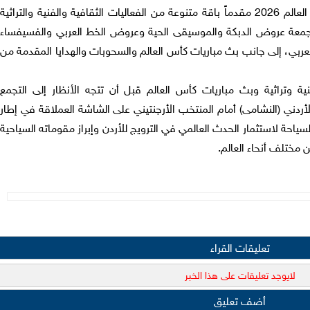
وهيئة تنشيط السياحة على هامش كأس العالم 2026 مقدماً باقة متنوعة من الفعاليات الثقافية والفنية والتراثية
لجمعة عروض الدبكة والموسيقى الحية وعروض الخط العربي والفسيفساء
ربي، إلى جانب بث مباريات كأس العالم والسحوبات والهدايا المقدمة من
 وتراثية وبث مباريات كأس العالم قبل أن تتجه الأنظار إلى التجمع
الأردني (النشامى) أمام المنتخب الأرجنتيني على الشاشة العملاقة في إطار
لسياحة لاستثمار الحدث العالمي في الترويج للأردن وإبراز مقوماته السياحية
 مختلف أنحاء العالم.
تعليقات القراء
لايوجد تعليقات على هذا الخبر
أضف تعليق