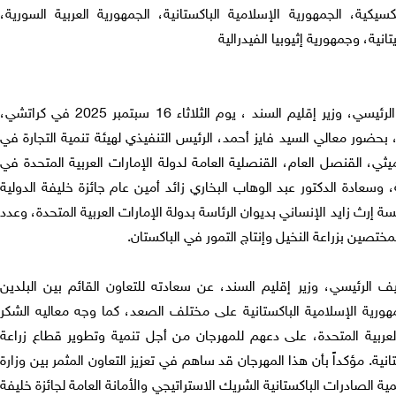
كسيكية، الجمهورية الإسلامية الباكستانية، الجمهورية العربية السورية،
انية، وجمهورية إثيوبيا الفيدرالية
افتتح معالي السيد سعيد غني، الضيف الرئيسي، وزير إقليم السند ، يوم الثلاثاء 16 سبتمبر 2025 في كراتشي،
ة، بحضور معالي السيد فايز أحمد، الرئيس التنفيذي لهيئة تنمية التجارة في
يثي، القنصل العام، القنصلية العامة لدولة الإمارات العربية المتحدة في
، وسعادة الدكتور عبد الوهاب البخاري زائد أمين عام جائزة خليفة الدولية
سسة إرث زايد الإنساني بديوان الرئاسة بدولة الإمارات العربية المتحدة، وعدد
ختصين بزراعة النخيل وإنتاج التمور في الباكستان.
الرئيسي، وزير إقليم السند، عن سعادته للتعاون القائم بين البلدين
مهورية الإسلامية الباكستانية على مختلف الصعد، كما وجه معاليه الشكر
 العربية المتحدة، على دعهم للمهرجان من أجل تنمية وتطوير قطاع زراعة
انية. مؤكداً بأن هذا المهرجان قد ساهم في تعزيز التعاون المثمر بين وزارة
ة الصادرات الباكستانية الشريك الاستراتيجي والأمانة العامة لجائزة خليفة