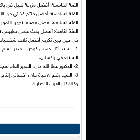
الفئة الخامسة: أفضل مزرعة نخيل في با
الفئة السادسة: أفضل منتج غذائي من التمو
الفئة السابعة: أفضل مصنع لتجهيز التمور
الفئة الثامنة: أفضل بحث علمي تطبيقي (و
في حين جرى تكريم أفضل ثلاث شخصيات سا
1- السيد أثار حسين كوخر، المدير العام
البستنة في باكستان.
2- الدكتور عطا الله خان، المدير العام لمجلس البحوث الزراعية الباكستاني – المركز الجنوبي للبحوث الزراعية، كراتشي.
3- السيد رضوان حیاة خان، أخصائي إنتاج زراعي، منظمة الأغذية والزراعة للأمم المتحدة (الفاو)، إقليم بلوشستان.
وكالة كل العرب الاخبارية