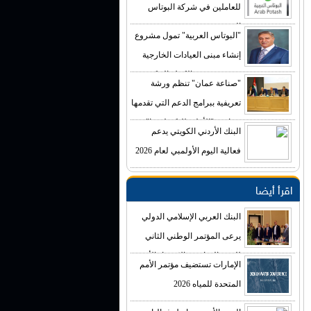
للعاملين في شركة البوتاس
العربية
"البوتاس العربية" تمول مشروع
إنشاء مبنى العيادات الخارجية
في مستشفى الكرك الحكومي
"صناعة عمان" تنظم ورشة
بكلفة تصل إلى (4) ملايين دينار
تعريفية ببرامج الدعم التي تقدمها
صناديق "الأعلى للتكنولوجيا"
البنك الأردني الكويتي يدعم
فعالية اليوم الأولمبي لعام 2026
اقرأ أيضا
البنك العربي الإسلامي الدولي
يرعى المؤتمر الوطني الثاني
للتغير المناخي والاقتصاد الأخضر
الإمارات تستضيف مؤتمر الأمم
المتحدة للمياه 2026