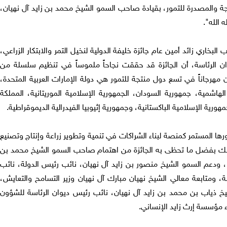
جة والمصدرة للتمور، بقيادة صاحب السمو الشيخ محمد بن زايد آل نهيان،
 الله".
 البخاري زائد أمين عام جائزة خليفة الدولية لنخيل التمر والابتكار الزراعي،
وان الرئاسة، أن الجائزة قد حققت نجاحاً ملموساً في تنظيم سلسلة من
هرجاناً في تسع دول منتجة للتمور هي دولة الإمارات العربية المتحدة،
الهاشمية، جمهورية السودان، الجمهورية الإسلامية الموريتانية، المملكة
مهورية الإسلامية الباكستانية، وجمهورية إثيوبيا الفيدرالية الديموقراطية.
ورها المستمر كمنصة لبناء الشراكات في تنمية وتطوير زراعة وإنتاج وتصنيع
 وذلك بفضل ما تحظى به الجائزة من اهتمام صاحب السمو الشيخ محمد بن
"، ودعم السمو الشيخ منصور بن زايد آل نهيان، نائب رئيس الدولة، نائب
، ومتابعة معالي الشيخ نهيان مبارك آل نهيان وزير التسامح والتعايش،
 ذياب بن محمد بن زايد آل نهيان، نائب رئيس ديوان الرئاسة للشؤون
 مؤسسة إرث زايد الإنساني.