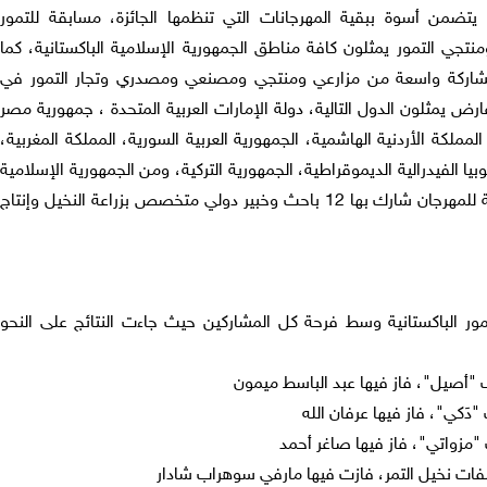
يتضمن أسوة ببقية المهرجانات التي تنظمها الجائزة، مسابقة للتمور
فيها 65 من مزارعي ومنتجي التمور يمثلون كافة مناطق الجمهورية الإسلامية الباكستانية، كما
 بمشاركة واسعة من مزارعي ومنتجي ومصنعي ومصدري وتجار التمور في
اكستان، حيث وصل عددهم الى 118 عارض يمثلون الدول التالية، دولة الإمارات العربية المتحدة ، جمهورية مصر
 المملكة الأردنية الهاشمية، الجمهورية العربية السورية، المملكة المغربية،
بيا الفيدرالية الديموقراطية، الجمهورية التركية، ومن الجمهورية الإسلامية
الباكستانية، إلى جانب ندوة علمية مرافقة للمهرجان شارك بها 12 باحث وخبير دولي متخصص بزراعة النخيل وإنتاج
مور الباكستانية وسط فرحة كل المشاركين حيث جاءت النتائج على النحو
 "أصيل"، فاز فيها عبد الباسط ميمون
"دَكي"، فاز فيها عرفان الله
 "مزواتي"، فاز فيها صاغر أحمد
فات نخيل التمر، فازت فيها مارفي سوهراب شادار