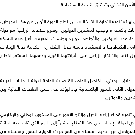
يز الأمن الغذائي وتحقيق التنمية المستدامة.
لهيئة تنمية التجارة الباكستانية، إلى نجاح الدورة الأولى من هذا المهرجان،
ات باكستان، وجذب المشترين الدوليين، وتعزيز علاقاتنا الزراعية مع دولة
زيادة عدد العارضين والأجنحة الدولية وجلسات المعرفة، تُعزز هذه النسخة
ارة والتكنولوجيا والاستثمار. ووجه جزيل الشكر إلى حكومة دولة الإمارات
خيل التمر والابتكار الزراعي على شراكتهما القوية ودعمهما المستمر لقطاع
عتيق الرميثي، القنصل العام، القنصلية العامة لدولة الإمارات العربية
لي الثاني للتمور الباكستانية جاء ليؤكد على عمق العلاقات الثنائية بين
شعبين والدولتين.
في تنمية قطاع زراعة النخيل وإنتاج التمور على المستوى الوطني والإقليمي
ي لدولة الإمارات في هذا القطاع. مشيراً إلى الدور الذي قامت به الجائزة
المتواصل عبر تنظيم سلسلة من المؤتمرات الدولية للتمور وسلسلة من