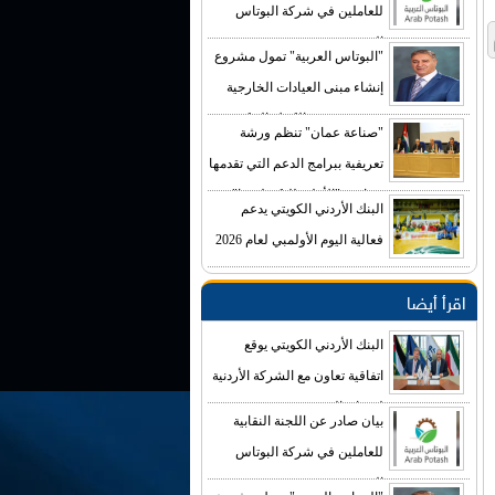
للعاملين في شركة البوتاس
العربية
"البوتاس العربية" تمول مشروع
إنشاء مبنى العيادات الخارجية
في مستشفى الكرك الحكومي
"صناعة عمان" تنظم ورشة
بكلفة تصل إلى (4) ملايين دينار
تعريفية ببرامج الدعم التي تقدمها
صناديق "الأعلى للتكنولوجيا"
البنك الأردني الكويتي يدعم
فعالية اليوم الأولمبي لعام 2026
اقرأ أيضا
البنك الأردني الكويتي يوقع
اتفاقية تعاون مع الشركة الأردنية
لضمان القروض
بيان صادر عن اللجنة النقابية
للعاملين في شركة البوتاس
العربية