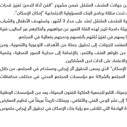
من جولات المتحف المتنقل ضمن مشروع "الفن أداة للدمج: تعزيز قدرات
تحت مظلة برنامج البنك للمسؤولية الاجتماعية "إمكان الإسكان".
ويساهم البنك في تمويل 6 زيارات ميدانية للمتحف المتنقل تمتد على مدار 3 أشهر، وتستهدف الأطفال والشباب
ئة دامجة تتيح لهذه الفئة التعبير عن مواهبهم وأفكارهم عبر أساليب فنية
ما يسهم في تعزيز ثقتهم بأنفسهم ودمجهم بفعالية في المجتمع.
المعتمد للجولات إلى تحقيق جملة من الأهداف التوعوية والتنموية، ومن
 من ظواهر العنف والتنمر، بالإضافة إلى محاربة الصور النمطية، وتنمية
الاعتماد على الذات لدى المشاركين.
ن الإسكان" الذي يسعى لتحقيق أثر إيجابي ومستدام في المجتمع، من خلال
ح المجتمع بالشراكة مع مؤسسات المجتمع المدني في مختلف محافظات
جميلة، التابع للجمعية الملكية للفنون الجميلة، يعد من المؤسسات الوطنية
الرائدة التي تسعى منذ تأسيسها عام 1980 إلى نشر الوعي الفني والثقافي، ويمتلك تاريخاً عريقاً في تنظيم المعارض
وية الهادفة التي تتلاقى مع رؤية بنك الإسكان في تحقيق أثر إيجابي ملموس