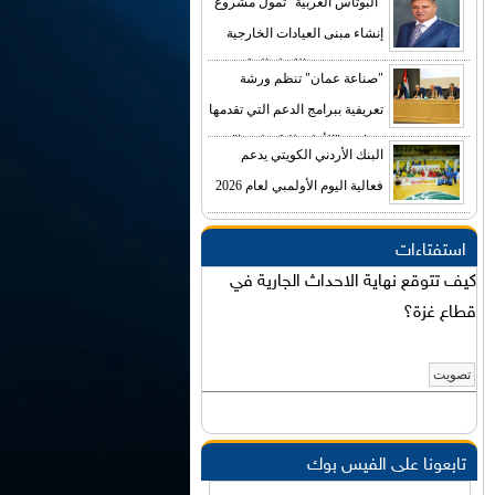
"البوتاس العربية" تمول مشروع
إنشاء مبنى العيادات الخارجية
في مستشفى الكرك الحكومي
"صناعة عمان" تنظم ورشة
بكلفة تصل إلى (4) ملايين دينار
تعريفية ببرامج الدعم التي تقدمها
صناديق "الأعلى للتكنولوجيا"
البنك الأردني الكويتي يدعم
فعالية اليوم الأولمبي لعام 2026
استفتاءات
كيف تتوقع نهاية الاحداث الجارية في
قطاع غزة؟
تابعونا على الفيس بوك