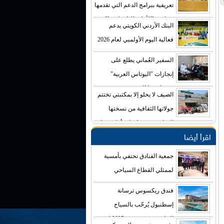
تعريفية ببرامج الدعم التي تقدمها
صناديق "الأعلى للتكنولوجيا"
البنك الأردني الكويتي يدعم
فعالية اليوم الأولمبي لعام 2026
السفير العُماني يطلع على
إنجازات "البوتاس العربية"
ومشاريعها التوسعية
الصيف لا يحلو إلا بمكتبتي تختتم
جولاتها الثقافية من نسختها
السادس في مكتبات أمانة عمان
اقرأ أيضا
جمعية الفنادق تحتفي بأمسية
لممثلي القطاع السياحي
فندق ريكسوس ترسانة
إسطنبول يُرحّب بالسياح
الخليجيين في صيف 2025 لتجربة