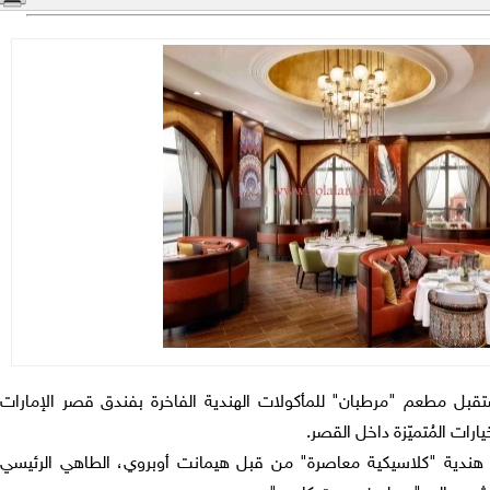
قبل مطعم "مرطبان" للمأكولات الهندية الفاخرة بفندق قصر الإمارات
ارات المُتميّزة داخل القصر.
هندية "كلاسيكية معاصرة" من قبل هيمانت أوبروي، الطاهي الرئيسي