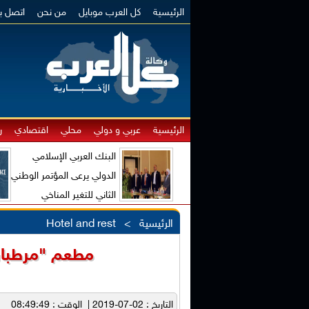
الرئيسية
كل العرب موبايل
من نحن
اتصل بن
الرئيسية
عربي و دولي
محلي
اقتصادي
ر
البنك العربي الإسلامي
الدولي يرعى المؤتمر الوطني
الثاني للتغير المناخي
والاقتصاد الأخضر
الرئيسية
>
Hotel and rest
مطعم "مرطبان"
التاريخ : 02-07-2019 | الوقت : 08:49:49