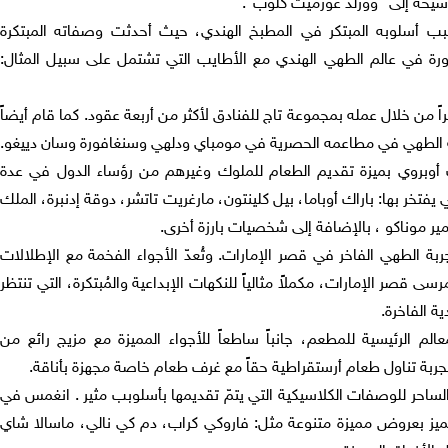
رشيحه إلى "وورلد غورميت كلوب".
 أسلوبه المبتكر في المطبخ الهندي، حيث أحدثت وصفاته المبتكرة
ثورة في عالم الطهي الهندي مع الأطايب التي تشتمل على سبيل المثال:
ً من خلال عمله بمجموعة تاج للفنادق لأكثر من أربعة عقود. كما قام أيضاً
 الطهي في مطاعمه الحصرية في مومباي ودلهي وسنغافورة وسان دييغو.
نت أوبروي بميزة تقديم الطعام للملوك وغيرهم من رؤساء الدول في عدة
خر بها: باراك أوباما، بيل كلينتون، مارغريت تاتشر، دوقة إدنبرة، الملك
مير موناكو ، بالإضافة إلى شخصيات بارزة أخرى.
 الطهي الفاخر في قصر الإمارات. وتُعدّ الأجواء الفخمة مع الإطلالات
مرسى قصر الإمارات، مكملاً مثالياً للنكهات الإبداعية والمُبتكرة، التي تنتظر
ة الفاخرة.
الم الرئيسية للمطعم، جانباً ساطعاً للأجواء المميزة مع مزيج رائع من
اً تجربة تناول طعام أرستقراطية حقاً مع غرف طعام خاصة مجهزة بأناقة.
حر للوصفات الكلاسيكية التي يتمّ تقديمها بأسلوبب مثير . انغمس في
 تتميز بعروض مميزة متنوعة مثل: فاروكي كراب، دم كي نالي، ماسالا شاي