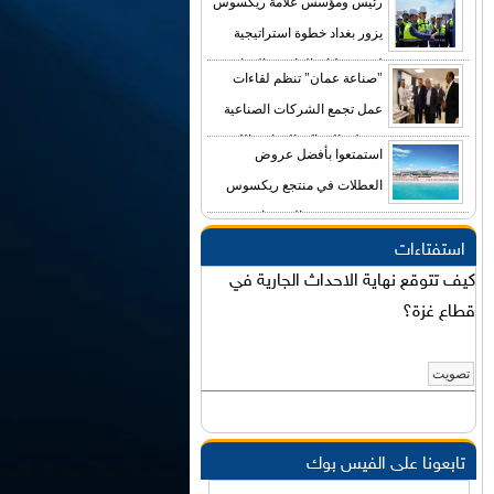
رئيس ومؤسس علامة ريكسوس
ضيافة فاخرة
يزور بغداد خطوة استراتيجية
لتعزيز مكانة العاصمة العراقية
"صناعة عمان" تنظم لقاءات
بين وجهات الضيافة الفاخرة حول العالم
عمل تجمع الشركات الصناعية
بممثلي المراكز التجارية الكبرى
استمتعوا بأفضل عروض
والفنادق في المملكة
العطلات في منتجع ريكسوس
بريميوم جزيرة السعديات
استفتاءات
كيف تتوقع نهاية الاحداث الجارية في
قطاع غزة؟
تابعونا على الفيس بوك