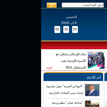
الخميس
6 آب 2026
02
:
32
:
25
بنك الإسكان يحتفل مع
الأسرة الأردنية بعيد
الاستقلال الـ80
المزيد
أخر الأخبار
"البوتاس العربية" تمول مشروع
إنشاء مبنى العيادات الخارجية
في مستشفى الكرك الحكومي
"صناعة عمان" تنظم ورشة
بكلفة تصل إلى (4) ملايين دينار