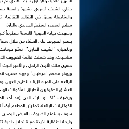
الشهير عالمياً، وهو أول شيف هندي تم ت
حظي الشيف أوبروي بشهرة واسعة بسبب
والمتأصلة بعمق في التقاليد الثقافية، 
مطبخ المعبد، المطبخ الحديدي والنازة.
وشهدت حياته المهنية اللامعة سطوعاً كبيرا
بسحر الضيوف على العشاء من خلال متعة
وباعتباره "الشيف الخارق"، تمتّع هيما
مناسبات. وقد شملت قائمة الضيوف التي يفت
حسين ملك الأردن الراحل , والأمير ألبرت أ
ويوفر مطعم "مرطبان" وجهة حصرية لتجربة
الرائعة على المياه الزرقاء للخليج العربي و
العشاق الحقيقيين لأطباق المأكولات الهندي
ويضيف "تكا لو بار"، الذي يُعد أحد المع
الكوكتيلات الرائعة. كما يبُرز المطعم أيض
سوف يستمتع الضيوف بالعرض البصري السا
وليمة احتفالية لذيذة مع قائمة إبداعية