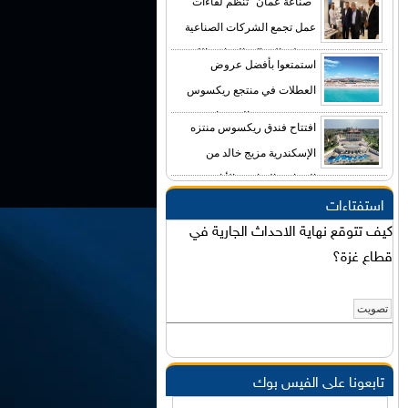
"صناعة عمان" تنظم لقاءات
بين وجهات الضيافة الفاخرة حول العالم
عمل تجمع الشركات الصناعية
بممثلي المراكز التجارية الكبرى
استمتعوا بأفضل عروض
والفنادق في المملكة
العطلات في منتجع ريكسوس
بريميوم جزيرة السعديات
افتتاح فندق ريكسوس منتزه
الإسكندرية مزيج خالد من
الفخامة، التراث، والأناقة
استفتاءات
كيف تتوقع نهاية الاحداث الجارية في
قطاع غزة؟
تابعونا على الفيس بوك