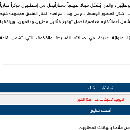
نطيّين، والذي يُشكّل ميناءً
طبيعياً ممتازاً
جعل من إسطنبول مركز
اً
تجارياً
نى
خلال
العصور الوسطى. ومن وحي موقعه، اختار الفندق مجموعة فنيّة
تشمل أعما
لاً
فنيّة م
عاصرة تحمل توقيع فنّانين محليّين وعالميّين، ويرافقها
ة ودوليّة عديدة في صالاته الفسيحة والفخمة، التي تشمل قاعة
تعليقات القراء
لايوجد تعليقات على هذا الخبر
أضف تعليق
 ملأها بالبيانات المطلوبة.