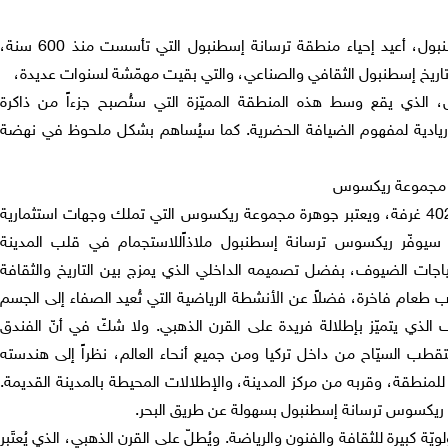
بول،
أ
عيد
إحياء منطقة
تر
سان
ة
إسطنبول
التي تأسست
منذ 600 سنة،
 تاريخ إسطنبول الثقافي والصناعي، والتي بقيت مهمّشة لسنوات عديدة،
،
الذي يقع وسط
هذه المنطقة المميّزة التي ستُصبح جزء
اً
من ذاكرة
ريادية لمفهوم الضيافة الحضرية. كما سيُساهم بشكل ملحوظ
في
نهضة
 مجموعة ريكسوس
40
غرفة،
ويعتبر
جوهرة مجموعة ريكسوس التي تملك وجهات استثمارية
. سيوفّر ريكسوس
ترسانة
إسطنبول ملاذ
اً
للاستجمام في قلب المدينة
حتياجات الضيوف، بفضل تصميمه الداخلي الذي يمزج بين التاريخ والثقافة
رب طعام فاخرة،
فضلاً
عن الأنشطة الرياضية التي تُعيد الصفاء إلى الجسم
ف
الذي يتمي
ز بإطلالة فريدة على القرن الذهبي. ولا شكّ في أنّ الفندق
ستقطب السيّاح من داخل
تركيا
ومن جميع أنحاء العالم، نظر
اً
إلى هندسته
 للمنطقة، وقربه من مركز المدينة، والإطلالات المحيطة بالمدينة القديمة.
ق ريكسوس ترسانة إسطنبول بسهولة عن طريق البحر
.
ّة كبيرة للثقافة والفنون والرياضة. ويُطلّ على القرن الذهبي، الذي يُعتَبر