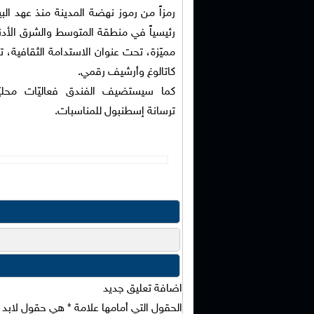
رمز
اً
من رموز نهضة المدينة منذ عهد البيز
رئيسياً
في منطقة المتوسط والشرق الأد
مميّزة، تحت عنوان الاستدامة الثقافية، 
كاتالوغ وأرشيف رقمي.
كما سيستضيف الفندق فعاليّات محليّ
ت
ر
سان
ة
إسطنبول للمناسبات.
اضافة تعليق جديد
الحقول التي أمامها علامة
*
هي حقول لابد من