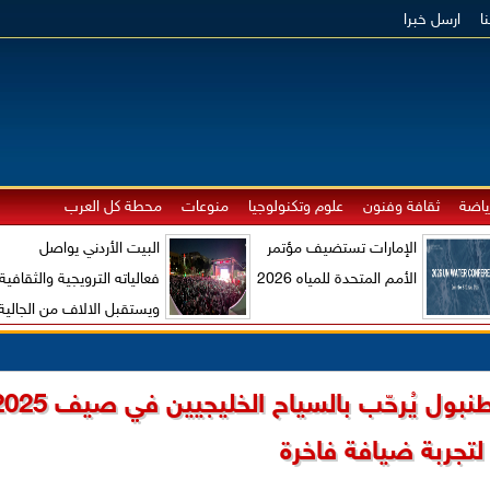
ا
ارسل خبرا
ياضة
ثقافة وفنون
علوم وتكنولوجيا
منوعات
محطة كل العرب
الإمارات تستضيف مؤتمر
البيت الأردني يواصل
الأمم المتحدة للمياه 2026
فعالياته الترويجية والثقافية
ويستقبل الالاف من الجالية
الاردنية والزوار الاجانب
فندق ريكسوس ترسانة إسطنبول يُرحّب بالسياح الخليجيين 
لتجربة ضيافة فاخرة