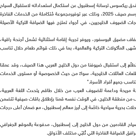
دق ريكسوس ترسانة إسطنبول عن استكمال استعداداته لاستقبال السياح
 2025، وذلك
عبر توفير
مجموعة م
تكاملة من الخدمات الفاخرة
ياجات الضيوف الخليجيين، في أجواء تمتزج فيها الضيافة التركية الأصيلة
اف مضيق البوسفور، ويوفر تجربة إقامة استثنائية تشمل أجنحة راقية،
شهى المأكولات التركية والعالمية، بما في ذلك قوائم طعام حلال تناسب
طل
ع إلى استقبال ضيوفنا من دول الخليج العربي هذا الصيف، وقد عملنا
عات العائلات الخليجية، سواء
من حيث الخصوصية أو مستوى الخدمات
تناسب جميع أفراد الأسرة
."
 مريحة وداعمة للضيوف العرب من خلال طاقم يتحدث اللغة العربية،
 من منطقة الخليج،
في الوقت نفسه
قمنا بإطلاق باقات صيفية تتضمن
رحلات
بحرية
سياحية خاص
ة إلى أبرز معالم إسطنبول، مع ضمان أعلى درجات
سياح القادمين من دول الخليج إلى إسطنبول، مدفوعة بالموقع الجغرافي
رافق الضيافة الفاخرة التي ت
لب
ي مختلف الأذواق
.