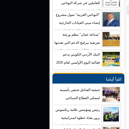
للعاملين في شركة البوتاس
العربية
"البوتاس العربية" تمول مشروع
إنشاء مبنى العيادات الخارجية
في مستشفى الكرك الحكومي
"صناعة عمان" تنظم ورشة
بكلفة تصل إلى (4) ملايين دينار
تعريفية ببرامج الدعم التي تقدمها
صناديق "الأعلى للتكنولوجيا"
البنك الأردني الكويتي يدعم
فعالية اليوم الأولمبي لعام 2026
اقرأ أيضا
جمعية الفنادق تحتفي بأمسية
لممثلي القطاع السياحي
رئيس ومؤسس علامة ريكسوس
يزور بغداد خطوة استراتيجية
لتعزيز مكانة العاصمة العراقية