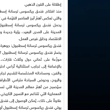
إطلالة
على القرن الذهبي
منذ
افتتاح فندق ريكسوس ت
ر
سا
نة
إسطن
والتي تعكس أ
همّ أبرز
العناصر القيّمة في
يحمل فندق ريكسوس ت
ر
سا
نة
إسطنبول
المدينة
على المدى البعيد
، رؤية جديدة و
الاقتصاد وخلق فرص العمل.
فندق ريكسوس
ترسانة
إسطنبول: جوهرة
يضمّ فندق ريكسوس ت
ر
سا
نة
إسطنبو
ل
2
موزّعة على ثماني دول وثلاث قارات،
بالإضافة إلى تجارب استثنائية تُراعي ا
والفن، ومساحاته المخصّصة لتقديم تجا
والروح، وحوض السباحة
مترامي الأطرا
سيُصبح
من أهمّ معالم المدينة التي ت
المعمارية التي تتناغم مع النسيج التاريخي
علاوةً على ذلك، يُمكن الوصول إلى فند
يولي فندق ريكسوس ت
ر
سان
ة
إسطنبول أولوي