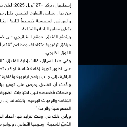
إسطنبول، تركيا –
27
أبريل 2025
:
أعلن فن
من دول مجلس التعاون الخليجي خلال موسم صيف
والعروض المصممة
خصيصاً
لتلبية احت
بأعلى معايير الراحة والفخامة
.
ويتمت
ع الفندق بموقع استراتيجي على ضف
مرافق ترفيهية متكاملة، ومطاعم ت
قد
م أ
الذوق الخليجي
.
وفي هذا السياق،
قالت
إ
دارة
ا
لفندق
:
"
نت
على تطوير تجربة إقامة شاملة تواكب تطل
الراقية، إلى جانب برامج ترفيهية وثقافية 
وأك
د
ت
أن الفندق يحرص على توفير بيئة
وخدمات م
خص
صة تلب
ي احتياجات الضيوف
الإقامة
والوجبات اليومية، بالإضافة إلى 
الخصوصية والراحة
."
ويأتي ذلك في وقت تتزايد فيه أعداد ال
الم
مي
ز للمدينة، وتنوعها الثقافي، وتو
ا
فر م