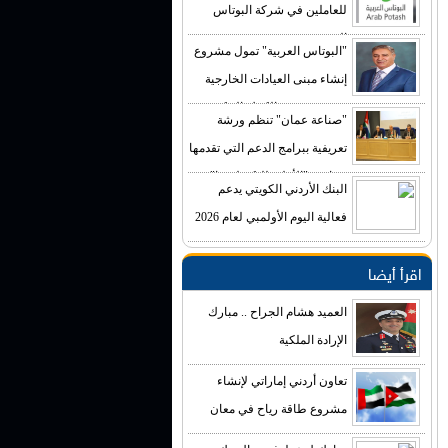
للعاملين في شركة البوتاس
العربية
"البوتاس العربية" تمول مشروع
إنشاء مبنى العيادات الخارجية
في مستشفى الكرك الحكومي
"صناعة عمان" تنظم ورشة
بكلفة تصل إلى (4) ملايين دينار
تعريفية ببرامج الدعم التي تقدمها
صناديق "الأعلى للتكنولوجيا"
البنك الأردني الكويتي يدعم
فعالية اليوم الأولمبي لعام 2026
اقرأ أيضا
العميد هشام الجراح .. مبارك
الإرادة الملكية
تعاون أردني إماراتي لإنشاء
مشروع طاقة رياح في معان