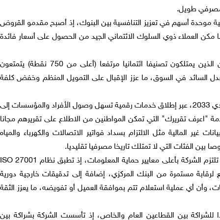
 مصرفي طويل.
نية موحدة أسهم في تعزيز التنافسية بين البنوك، إذ أصبح مقدمو القروض
 مكن العملاء ذوي السلوك الائتماني الجيد من الحصول على أسعار فائدة
وأظهرت دراسات "كريف" أن المقترضين الذين يمتلكون تصنيفا ائتمانيا مرتفعا (أعلى من 750 نقطة) يتمتعون
 1.5 بالمئة عن المعدل السائد في السوق، ما عزز الإقبال على التمويل المنظم وخفض كلفة
وتعمل كريف وفق رؤية التحديث الاقتصادي 2033، عبر إطلاق خدمات رقمية تسهل وصول الأفراد والمؤسسات إلى
 خدمة "اعرف تقريرك" التي تمكن المواطنين من الاطلاع على تقريرهم مجانا
ات غير المالية مثل الالتزام بسداد فواتير الاتصالات والكهرباء والمياه
 بين الفئات التي لا تمتلك تاريخا مصرفيا تقليديا.
وبشأن حماية البيانات وضمان الشفافية، تلتزم الشركة بأعلى معايير حماية المعلومات، إذ تطبق نظام ISO 27001
 لرقابة مستمرة من البنك المركزي، إضافة إلى تدقيقات خارجية دورية
ت، وأن أي عملية استعلام تتم بموافقة العميل أو تفويضه، ما يعزز الثقة
ئدا للشراكة بين القطاعين العام والخاص، إذ تأسست الشركة بشراكة بين