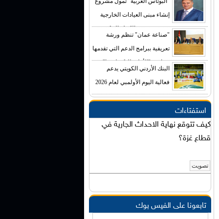
"البوتاس العربية" تمول مشروع
إنشاء مبنى العيادات الخارجية
في مستشفى الكرك الحكومي
"صناعة عمان" تنظم ورشة
بكلفة تصل إلى (4) ملايين دينار
تعريفية ببرامج الدعم التي تقدمها
صناديق "الأعلى للتكنولوجيا"
البنك الأردني الكويتي يدعم
فعالية اليوم الأولمبي لعام 2026
استفتاءات
كيف تتوقع نهاية الاحداث الجارية في
قطاع غزة؟
تابعونا على الفيس بوك