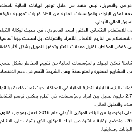
اض والتمويل، ليس فقط من خلال توفير البيانات المالية للعملاء
ة تمكن البنوك والمؤسسات المالية من اتخاذ قرارات تمويلية دقيقة
سوق المالي الأردني.
ن للاستعلام الائتماني الدكتور أحمد العامودي، في حديث لوكالة الأنباء
اة للاستعلام عن التاريخ الائتماني للأفراد والشركات، بل أصبحت جزءا أساسيا
لى خفض المخاطر، تقليل معدلات التعثر وتحفيز التمويل بشكل أكثر كفاءة
شاملة تمكن البنوك والمؤسسات المالية من تقييم المخاطر بشكل علمي
 في المشاريع الصغيرة والمتوسطة وهي الشريحة الأهم في دعم الاقتصاد
ات الرئيسة للبنية التحتية المالية في المملكة، حيث نمت قاعدة بياناتها
الائتمانية بشكل متسارع لتضم أكثر من 2.7 مليون عميل بين أفراد ومؤسسات، في تطور يعكس توسع النشاط
ام والتحليل المالي.
وشدد على أن شركة كريف التي حصلت على ترخيصها من البنك المركزي الأردني عام 2016 تعمل بموجب قانون
المعلومات الائتمانية رقم (15) لسنة 2010، وتخضع لرقابة مباشرة من البنك المركزي الذي يشرف على الالتزام
لبيانات وحمايتها.