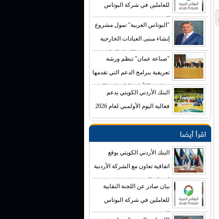
للعاملين في شركة البوتاس
العربية
"البوتاس العربية" تمول مشروع
إنشاء مبنى العيادات الخارجية
في مستشفى الكرك الحكومي
"صناعة عمان" تنظم ورشة
بكلفة تصل إلى (4) ملايين دينار
تعريفية ببرامج الدعم التي تقدمها
صناديق "الأعلى للتكنولوجيا"
البنك الأردني الكويتي يدعم
فعالية اليوم الأولمبي لعام 2026
اقرأ أيضا
البنك الأردني الكويتي يوقع
اتفاقية تعاون مع الشركة الأردنية
لضمان القروض
بيان صادر عن اللجنة النقابية
للعاملين في شركة البوتاس
العربية