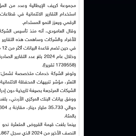
مجموعة كريف الإيطالية وعدد من المؤس
استخدام التقارير الائتمانية في قطاعات 
الرقمي ويعزز النمو المستدام.
في حين تضم قاعدة البيانات أكثر من 12 مليون قرض ويقارب عدد العملاء المسجلين 3 ملايين عميل.
(1739558 تقريرا).
وتوفر الشركة خدمات متخصصة تشمل: التقر
التعثر، مؤشر تنبيهات المحفظة الائتمانية
الشيكات المرتجعة بصيغة تاريخية دون إد
ووفق بيانات البنك المركزي الأردني، بل
بالمئة.
النصف الأخير من 2024 الذي سجل 1.867 مليار دينار.