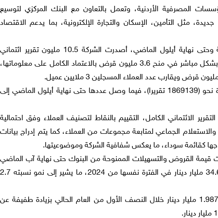
سات المصرفية الأردنية، وتعمل بالتعاون مع البنك المركزي لتوسيع
جديدة، مثل التأمين، الإسكان والتجارة الإلكترونية، بما يدعم الاقتصاد
وقال العامودي، أنه منذ تأسيس الشركة وحتى نهاية أيلول الماضي، أصدرت الشركة 10.5 مليون تقرير ائتماني
للأفراد والشركات وساهمت هذه التقارير بشكل مباشر في منح 3.6 مليون قرض بالاعتماد الكامل على معلوماتها،
وخلال عام 2024 بلغ عدد التقارير الصادرة نحو (1869139 تقريرا)، فيما وصل عددها حتى نهاية أيلول الماضي إلى
ير الائتماني الكامل، التقييم بالنقاط لتصنيف العملاء وفق احتمالية
 والاستعلام الجماعي لمتابعة مجموعات من العملاء، كما يتم إدراج بيانات
راجها كقائمة سوداء، ما يعكس شفافية الشركة وموضوعيتها.
غت قيمة القروض والتسهيلات الممنوحة من البنوك حتى نهاية آب الماضي
حوالي 35.733 مليار دينار، مقارنة بـ 34.604 مليار دينار في الفترة نفسها من 2024، ما يشير إلى نمو نسبته 2.7
بينما بلغت قيمة القروض المتعثرة نحو 1.987 مليار دينار خلال النصف الأول من العام الحالي بزيادة طفيفة عن