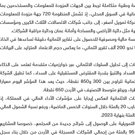
ة وطنية متكاملة تربط بين الجهات المزودة للمعلومات والمستخدمين بما
يعزز الشفافية ويخفض من المخاطر الائتمانية في السوق المحلي، إذ تشمل المنظومة 720 جهة مزودة للمعلومات
زع بين 23 بنكا تجاريا وإسلاميا و 29 شركة تمويل أصغر، إلى جانب شركات الاتصالات الثلاث الكبرى ومؤسسات
مية مثل دائرة الأراضي والمساحة وأمانة عمان ودائرة مراقبة الشركات.
 النظام يوميا أكثر من 120 مؤسسة مالية ومصرفية للحصول على تقارير ائتمانية دقيقة تساعدها في اتخاذ
قرارات التمويل، حيث تصدر الشركة شهريا نحو 200 ألف تقرير ائتماني، ما يعكس حجم الاعتماد المتزايد على البيانات
ات إلى تحليل السلوك الائتماني عبر خوارزميات متقدمة تعتمد على الذكاء
السداد والتنبؤ بقدرة المقترض المستقبلية على السداد، كما تطبق الشركة
نظام تقييم رقمي يمنح العملاء درجة ائتمانية تتراوح بين 300 و850 نقطة، حيث يعد هذا المؤشر اليوم معيارا
يبلغ متوسط التصنيف في الأردن 650 نقطة.
ات الائتمانية انعكس إيجابا على مؤشرات الأداء المالي في المملكة، إذ
ساهم في خفض معدلات التعثر بنسبة تقارب 20 بالمئة خلال السنوات الخمس الماضية، ورفع نسبة الشمول المالي
مويلية على الوصول إلى شرائح جديدة من المجتمع، خصوصا المشاريع
الصغيرة والمتوسطة التي تمثل أكثر من 95 بالمئة من إجمالي الشركات المسجلة في الأردن من خلال بناء سجل