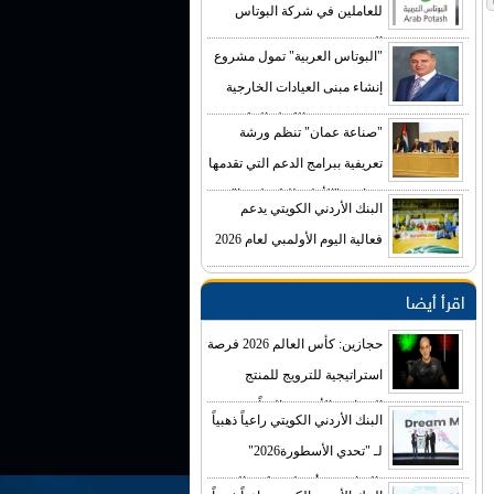
للعاملين في شركة البوتاس
العربية
"البوتاس العربية" تمول مشروع
إنشاء مبنى العيادات الخارجية
في مستشفى الكرك الحكومي
"صناعة عمان" تنظم ورشة
بكلفة تصل إلى (4) ملايين دينار
تعريفية ببرامج الدعم التي تقدمها
صناديق "الأعلى للتكنولوجيا"
البنك الأردني الكويتي يدعم
فعالية اليوم الأولمبي لعام 2026
اقرأ أيضا
حجازين: كأس العالم 2026 فرصة
استراتيجية للترويج للمنتج
السياحي الأردني عالمياً
البنك الأردني الكويتي راعياً ذهبياً
لـ "تحدي الأسطورة2026"
بالتعاون مع أسطورة كرة القدم