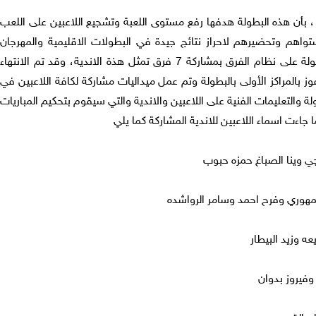
، بأن هذه البطولة هدفها رفع مستوى اللعبة وتشجيع اللاعبين على اللعب
اهم وتحضيرهم لاحراز نتائج جيدة في البطولات الاقليمية والمهرجان
الاردني الدولي . وستكون منافسات البطولة على نظام الفرق بمشاركة 7 فرق تمثل هذة الاندية، وقد تم الانتهاء
 بالمراكز الأولى بالبطولة وتم عمل ميداليات مشاركة لكافة اللاعبين في
لة والتعليمات الفنية على اللاعبين والاندية والتي سيقوم بتحكيم المباريات
 جاءت اسماء اللاعبين للاندية المشاركة كما يلي
جي وينا الصباغ حمزه حبوب
سمهوري وفرح احمد وسامر الرواشده
ه وزيد البيطار
فيروز بدوان