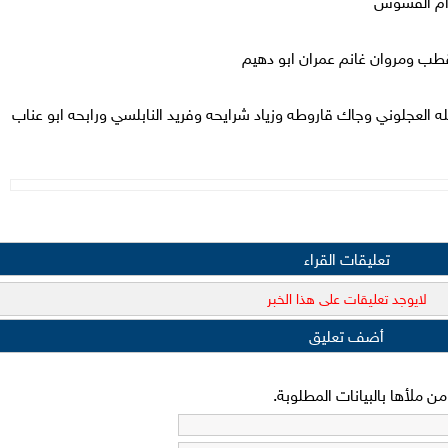
مرام القسوس
طب ومروان غانم عمران ابو دهيم
العجلوني وجاك قاروطه وزياد شرايحه وفريد النابلسي ورابحه ابو عناب
تعليقات القراء
لايوجد تعليقات على هذا الخبر
أضف تعليق
 ملأها بالبيانات المطلوبة.