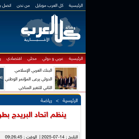
الرئيسية
كل العرب موبايل
من نحن
اتصل بن
الرئيسية
عربي و دولي
محلي
اقتصادي
ر
البنك العربي الإسلامي
الدولي يرعى المؤتمر الوطني
الثاني للتغير المناخي
والاقتصاد الأخضر
الرئيسية
>
رياضة
ينظم اتحاد البريدج بطول
التاريخ : 14-07-2025 | الوقت : 09:26:45