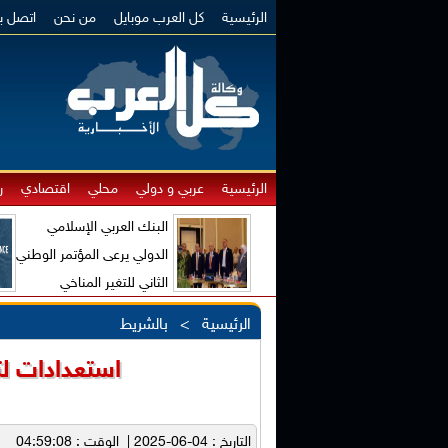
الرئيسية
كل العرب موبايل
من نحن
اتصل بن
الرئيسية
عربي و دولي
محلي
اقتصادي
ر
البنك العربي الإسلامي
الدولي يرعى المؤتمر الوطني
الثاني للتغير المناخي
والاقتصاد الأخضر
الرئيسية
>
بالشريط
استعدادات لت
التاريخ : 04-06-2025 | الوقت : 04:59:08