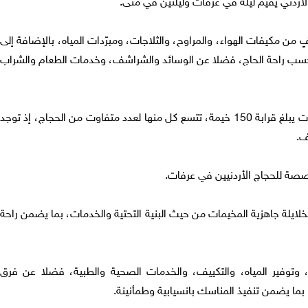
أردني يقيم ليلة في عرفات وليلتين في منى.
 من مكيفات الهواء، والمراوح، والثلاجات، ومبرّدات المياه، بالإضافة إلى
حسب راحة الحاج، فضلا عن الوسائد والشراشف، وخدمات الطعام والشراب
وأشار الخلايلة إلى أن عدد الخيام في عرفات يبلغ قرابة 150 خيمة، تتسع كل منها لعدد متفاوت من الحجاج، إذ توجد
صة للحجاج الأردنيين في عرفات.
خلايلة جاهزية المخيمات من حيث البنية التحتية والخدمات، بما يضمن راحة
ة، وتوفير المياه، والتكييف، والخدمات الصحية والطبية، فضلا عن فرق
، بما يضمن تنفيذ المناسك بانسيابية وطمأنينة.