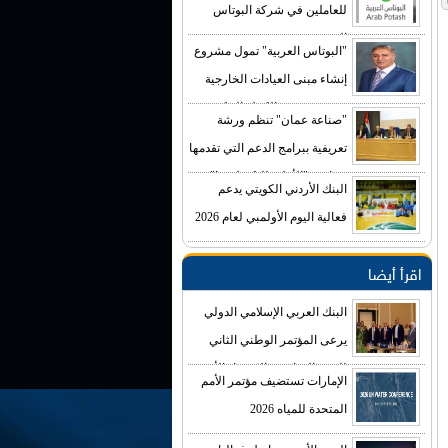
للعاملين في شركة البوتاس
العربية
"البوتاس العربية" تمول مشروع
إنشاء مبنى العيادات الخارجية
في مستشفى الكرك الحكومي
"صناعة عمان" تنظم ورشة
بكلفة تصل إلى (4) ملايين دينار
تعريفية ببرامج الدعم التي تقدمها
صناديق "الأعلى للتكنولوجيا"
البنك الأردني الكويتي يدعم
فعالية اليوم الأولمبي لعام 2026
اقرأ أيضا
البنك العربي الإسلامي الدولي
يرعى المؤتمر الوطني الثاني
للتغير المناخي والاقتصاد الأخضر
الإمارات تستضيف مؤتمر الأمم
المتحدة للمياه 2026