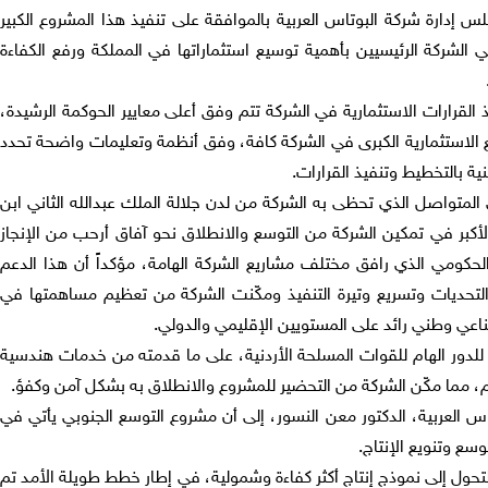
إدارة شركة البوتاس العربية بالموافقة على تنفيذ هذا المشروع الكبير
ي الشركة الرئيسيين بأهمية توسيع استثماراتها في المملكة ورفع الكفاءة
القرارات الاستثمارية في الشركة تتم وفق أعلى معايير الحوكمة الرشيدة،
 الاستثمارية الكبرى في الشركة كافة، وفق أنظمة وتعليمات واضحة تحدد
ة بالتخطيط وتنفيذ القرارات.
المتواصل الذي تحظى به الشركة من لدن جلالة الملك عبدالله الثاني ابن
الأكبر في تمكين الشركة من التوسع والانطلاق نحو آفاق أرحب من الإنجاز
الحكومي الذي رافق مختلف مشاريع الشركة الهامة، مؤكداً أن هذا الدعم
حديات وتسريع وتيرة التنفيذ ومكّنت الشركة من تعظيم مساهمتها في
اعي وطني رائد على المستويين الإقليمي والدولي.
لدور الهام للقوات المسلحة الأردنية، على ما قدمته من خدمات هندسية
 مما مكّن الشركة من التحضير للمشروع والانطلاق به بشكل آمن وكفؤ.
تاس العربية، الدكتور معن النسور، إلى أن مشروع التوسع الجنوبي يأتي في
وسع وتنويع الإنتاج.
تحول إلى نموذج إنتاج أكثر كفاءة وشمولية، في إطار خطط طويلة الأمد تم