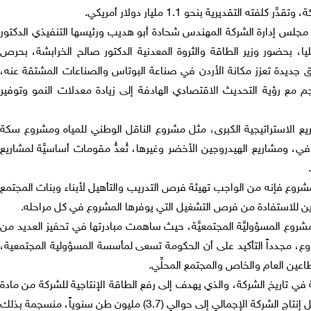
ه التقديرية بنحو 1.1 مليار دولار أمريكي.
 مجلس إدارة الشركة المهندس شحادة أبو هديب ورئيسها التنفيذي الدكتور
عليا، بحضور وزير الطاقة والثروة المعدنية الدكتور صالح الخرابشة، بحرص
 جديدة تعزز مكانة الأردن في صناعة البوتاس والصناعات المشتقة عنه،
جم مع رؤية التحديث الاقتصادي الهادفة إلى زيادة معدلات النمو وتوفير
ريع الاستراتيجية الكبرى، مثل مشروع الناقل الوطني للمياه ومشروع سكة
في، ومشاريع الهيدروجين الأخضر وغيرها، تُعدُّ مقومات أساسيَّة لمشاريع
مشروع فإنه من الواجب تهيئة فرص التدريب والتأهيل لأبناء وبنات المجتمع
ن للاستفادة من فرص التشغيل التي يوفرها المشروع في كل مراحله.
روع المسؤوليَّة المجتمعيَّة، حيث ساهمت مبادرتها في تحفيز العديد من
، مجدداً التأكيد على أن الحكومة تسعى لمأسسة المسؤولية المجتمعية،
لقطاعين العام والخاص والمجتمع المحلِّي.
 في تاريخ الشركة، والذي يهدف إلى رفع الطاقة الإنتاجية للشركة من مادة
البوتاس بواقع (740) ألف طن سنوياً ليصل إنتاج الشركة الإجمالي إلى حوالي (3.7) مليون طن سنوياً، منسجمة بذلك