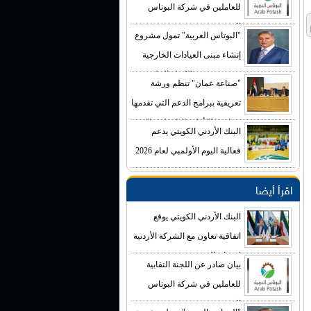
للعاملين في شركة البوتاس
العربية
"البوتاس العربية" تمول مشروع
إنشاء مبنى العيادات الخارجية
في مستشفى الكرك الحكومي
"صناعة عمان" تنظم ورشة
بكلفة تصل إلى (4) ملايين دينار
تعريفية ببرامج الدعم التي تقدمها
صناديق "الأعلى للتكنولوجيا"
البنك الأردني الكويتي يدعم
فعالية اليوم الأولمبي لعام 2026
اقرأ أيضا
البنك الأردني الكويتي يوقع
اتفاقية تعاون مع الشركة الأردنية
لضمان القروض
بيان صادر عن اللجنة النقابية
للعاملين في شركة البوتاس
العربية