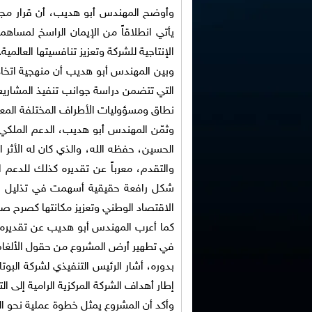
وأوضح المهندس أبو هديب، أن قرار مجلس 
يأتي انطلاقاً من الإيمان الراسخ لمساهم
الإنتاجية للشركة وتعزيز تنافسيتها العالمية.
وبين المهندس أبو هديب أن منهجية اتخاذ 
التي تتضمن دراسة جوانب تنفيذ المشاريع
نطاق ومسؤوليات الأطراف المختلفة المعني
وثمّن المهندس أبو هديب، الدعم الملكي 
الحسين، حفظه الله، والذي كان له الأثر 
والتقدم، معرباً عن تقديره كذلك للدعم 
شكل رافعة حقيقية أسهمت في تذليل الت
الاقتصاد الوطني وتعزيز مكانتها كصرح صن
كما أعرب المهندس أبو هديب عن تقديره ل
في تطهير أرض المشروع من حقول الألغام،
بدوره، أشار الرئيس التنفيذي لشركة البو
إطار أهداف الشركة المركزية الرامية إلى الت
وأكد أن المشروع يمثل خطوة عملية نحو ال