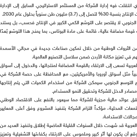
- وهو العام الذي انتقلت فيه إدارة الشركة من المستثمر الاستراتيجي السابق إلى الإدارة
ن طن سنوياً بحلول عام 2030.
الجنوبي لا يقتصر على التوسّع الكمي الكبير في الإنتاج فحسب، بل يستند
مة مضافة عالية، قائمة على مادة البوتاس، بما يمنح هذا التوسّع بُعدًا
ن الثروات الوطنية من خلال تمكين صناعات جديدة في مجالي الأسمدة
 في تعزيز مكانة الأردن ضمن سلاسل التصنيع العالمية.
لعربية تسعى إلى الارتقاء بالقيمة المضافة لمنتجاتها، والدخول إلى أسواق
ياً مثل أسواق أوروبا والأمريكيتين، مع المحافظة على حصة الشركة في
روع التوسع الجنوبي سيمكن الشركة من استخدام الكميات التي يتم إنتاجها
صادر الدخل للشركة وتحقيق النمو المستدام.
ق عوائد مالية مجزية للشركة مما سيعود بالنفع على الاقتصاد الوطني
عات المحلية، مؤكداً التزام الشركة بتنفيذ المشروع وفق أعلى المعايير
مجالات الاستدامة.
لعربية قد شهدت خلال السنوات القليلة الماضية إطلاق وتنفيذ العديد من
قع أن يكون لها أثر كبير وملموس على الارتقاء بكفاءتها التشغيلية وتعزيز