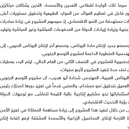
سيما تلك الواردة لقطاعي التعدين والأسمدة، اللذين يشكلان مرتكزيْن
ور فاعل في تعظيم العوائد من الموارد الطبيعية وتحقيق مستويات أعلى
ت مستهدفة من النمو الاقتصادي. إذ سيسهم المشروع في زيادة صادرات
نبية وزيادة إيرادات الدولة من المدفوعات المباشرة وغير المباشرة وتوليد
نع جديد لإنتاج مادة البوتاس، ومصنع آخر لإنتاج البوتاس الحبيبي، إلى
هندسية المتطورة الداعمة لمشروع التوسع الجنوبي.
لتحضيرية للمشروع في النصف الثاني من العام الحالي، ليتم البدء بعمليات
ن تمتد مدة تنفيذ المشروع لأربع سنوات.
لبوتاس العربية، المهندس شحادة أبو هديب، أن مشروع التوسع الجنوبي
العميق بتحقيق نمو مستدام، والمضي قدماً في تعزيز دورها كمحرّك رئيس
ثماراتها نحو مشاريع إنتاجية عالية القيمة تتماشى مع توجهات الدولة
رؤية التحديث الاقتصادي.
من خلال تنفيذ هذا المشروع إلى زيادة مساهمة المملكة في تعزيز الأمن
اللازمة لإنتاج المحاصيل الزراعية والأسمدة المشتقة لرفع كفاءة إنتاج