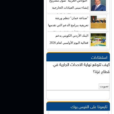
"البوتاس العربية" تمول مشروع
إنشاء مبنى العيادات الخارجية
في مستشفى الكرك الحكومي
"صناعة عمان" تنظم ورشة
بكلفة تصل إلى (4) ملايين دينار
تعريفية ببرامج الدعم التي تقدمها
صناديق "الأعلى للتكنولوجيا"
البنك الأردني الكويتي يدعم
فعالية اليوم الأولمبي لعام 2026
استفتاءات
كيف تتوقع نهاية الاحداث الجارية في
قطاع غزة؟
تابعونا على الفيس بوك