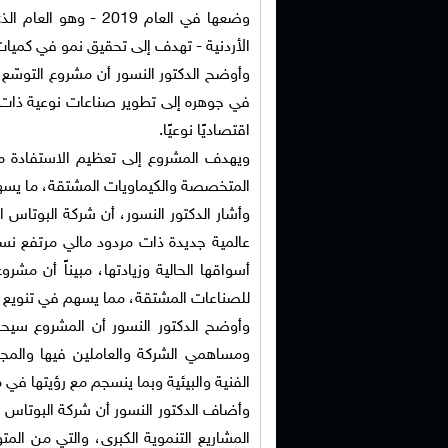
وضعها في العام 2019 
الأردنية - تهدف إلى تحقيق نمو في كميات الإنتاج بنسبة 30% لتصل إلى (3.7) مليو
وأوضح الدكتور النسور أن مشروع التوسّع 
في جوهره إلى تطوير صناعات نوعية ذات قي
اقتصاديًا نوعيًا.
ويهدف المشروع إلى تعظيم الاستفادة م
المتخصصة والكيماويات المشتقة، ما يسهم
وأشار الدكتور النسور، أن شركة البوتاس ا
عالمية جديدة ذات مردود مالي مرتفع نسب
أسواقها الحالية وزيادتها، مبيناً أن مش
للصناعات المشتقة، مما يسهم في تنويع م
وأوضح الدكتور النسور أن المشروع سيحق
ومساهمي الشركة والعاملين فيها والمجتم
الفنية والبيئية وبما ينسجم مع رؤيتها في 
وأضاف الدكتور النسور أن شركة البوتاس ا
المشاريع التنموية الكبرى، والتي من المتو