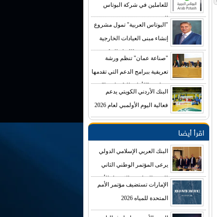
للعاملين في شركة البوتاس
العربية
"البوتاس العربية" تمول مشروع
إنشاء مبنى العيادات الخارجية
في مستشفى الكرك الحكومي
"صناعة عمان" تنظم ورشة
بكلفة تصل إلى (4) ملايين دينار
تعريفية ببرامج الدعم التي تقدمها
صناديق "الأعلى للتكنولوجيا"
البنك الأردني الكويتي يدعم
فعالية اليوم الأولمبي لعام 2026
اقرأ أيضا
البنك العربي الإسلامي الدولي
يرعى المؤتمر الوطني الثاني
للتغير المناخي والاقتصاد الأخضر
الإمارات تستضيف مؤتمر الأمم
المتحدة للمياه 2026