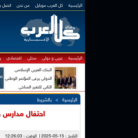
الرئيسية
كل العرب موبايل
من نحن
اتصل بن
الرئيسية
عربي و دولي
محلي
اقتصادي
ر
البنك العربي الإسلامي
الدولي يرعى المؤتمر الوطني
الثاني للتغير المناخي
والاقتصاد الأخضر
الرئيسية
>
بالشريط
احتفال مدارس ق
التاريخ : 15-05-2025 | الوقت : 12:26:03