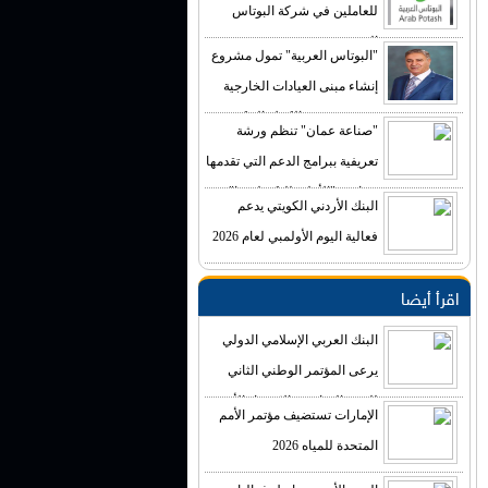
للعاملين في شركة البوتاس
العربية
"البوتاس العربية" تمول مشروع
إنشاء مبنى العيادات الخارجية
في مستشفى الكرك الحكومي
"صناعة عمان" تنظم ورشة
بكلفة تصل إلى (4) ملايين دينار
تعريفية ببرامج الدعم التي تقدمها
صناديق "الأعلى للتكنولوجيا"
البنك الأردني الكويتي يدعم
فعالية اليوم الأولمبي لعام 2026
اقرأ أيضا
البنك العربي الإسلامي الدولي
يرعى المؤتمر الوطني الثاني
للتغير المناخي والاقتصاد الأخضر
الإمارات تستضيف مؤتمر الأمم
المتحدة للمياه 2026