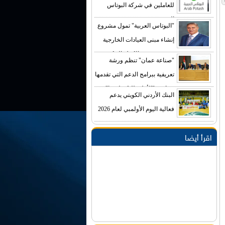
للعاملين في شركة البوتاس
العربية
"البوتاس العربية" تمول مشروع
إنشاء مبنى العيادات الخارجية
في مستشفى الكرك الحكومي
"صناعة عمان" تنظم ورشة
بكلفة تصل إلى (4) ملايين دينار
تعريفية ببرامج الدعم التي تقدمها
صناديق "الأعلى للتكنولوجيا"
البنك الأردني الكويتي يدعم
فعالية اليوم الأولمبي لعام 2026
اقرأ أيضا