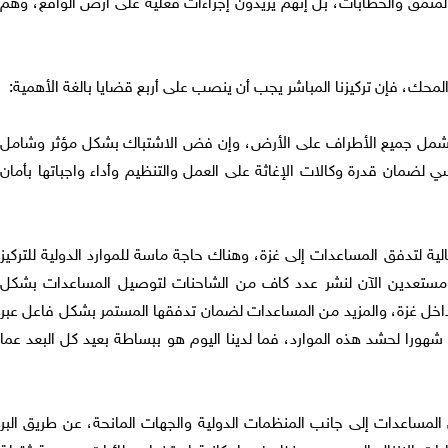
 المنمق والخطابات، بل إنهم يريدون إجراءات فعلية على أرض الواقع، وهم
المحك، فإن تركيزنا المباشر يجب أن ينصب على أربع قضايا بالغة الأهمية:
ق تشمل جميع الأطراف على الأرض، وإن فض الاشتباك بشكل مؤثر وشامل
 لضمان قدرة وكالات الإغاثة على العمل والتنظيم وأداء واجباتها بأمان
فعالية لتدفق المساعدات إلى غزة، وهناك حاجة ماسة للموارد الدولية للتركيز
ستعدين الآن لنشر عدد كاف من الشاحنات لتوصيل المساعدات بشكل
اخل غزة، والمزيد من المساعدات لضمان تدفقها المستمر بشكل فاعل عبر
ر شهورا لحشد هذه الموارد، فما لدينا اليوم هو ببساطة بعيد كل البعد عما
لمساعدات إلى جانب المنظمات الدولية والجهات المانحة، عن طريق البر