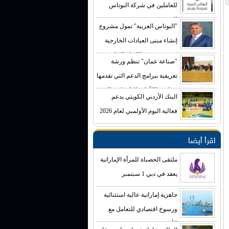
للعاملين في شركة البوتاس
العربية
"البوتاس العربية" تمول مشروع
إنشاء مبنى العيادات الخارجية
في مستشفى الكرك الحكومي
"صناعة عمان" تنظم ورشة
بكلفة تصل إلى (4) ملايين دينار
تعريفية ببرامج الدعم التي تقدمها
صناديق "الأعلى للتكنولوجيا"
البنك الأردني الكويتي يدعم
فعالية اليوم الأولمبي لعام 2026
اقرأ أيضا
ملتقى الحصباة للمرأة الإماراتية
يعقد في دبي 1 سبتمبر
جاهزية إماراتية عالية استثنائية
ورسوخ اقتصادي للتعامل مع
الأزمة