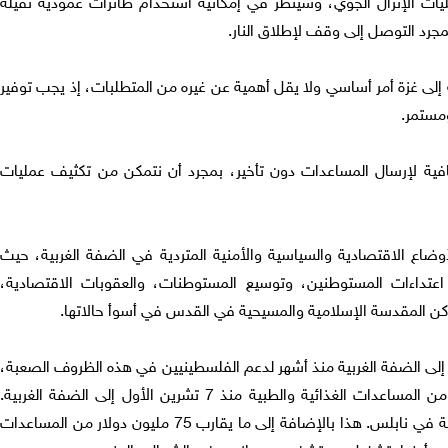
يات الإنزال الجوي، وسينظر في إمكانية استخدام طائرات عمودية ثقيلة
جرد التوصل إلى وقف لإطلاق النار.
ة إلى غزة أمر أساسي ولا يقل أهمية عن غيره من المتطلبات، إذ يجب توفير
ومستمر.
ية لإرسال المساعدات دون تأخير، بمجرد أن نتمكن من تكثيف عمليات
الأوضاع الاقتصادية والسياسية والأمنية المتردية في الضفة الغربية، حيث
عتداءات المستوطنين، وتوسيع المستوطنات، والعقوبات الاقتصادية،
ماكن المقدسة الإسلامية والمسيحية في القدس في أسوأ حالاتها.
 إلى الضفة الغربية منذ أشهر لدعم الفلسطينيين في هذه الظروف الصعبة،
فقد قدمنا ما يزيد عن 25 مليون دولار من المساعدات الغذائية والطبية منذ 7 تشرين الأول إلى الضفة الغربية.
ويعمل مستشفى ميداني للقوات المسلحة في نابلس. هذا بالإضافة إلى ما يقارب 75 مليون دولار من المساعدات