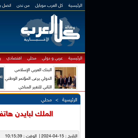
الرئيسية
كل العرب موبايل
من نحن
اتصل بن
الرئيسية
عربي و دولي
محلي
اقتصادي
ر
البنك العربي الإسلامي
الدولي يرعى المؤتمر الوطني
الثاني للتغير المناخي
والاقتصاد الأخضر
الرئيسية
>
محلي
الملك لبايدن هاتفي
التاريخ : 15-04-2024 | الوقت : 10:15:39