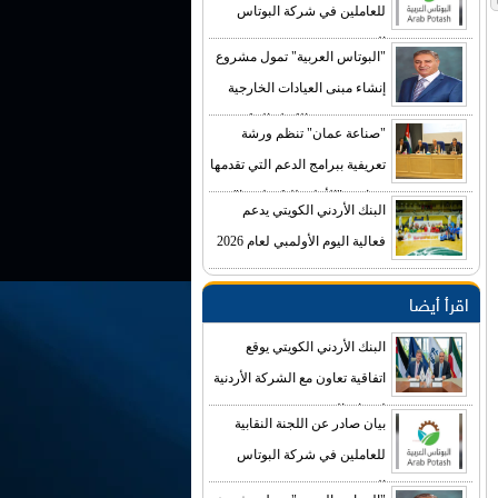
للعاملين في شركة البوتاس
العربية
"البوتاس العربية" تمول مشروع
إنشاء مبنى العيادات الخارجية
في مستشفى الكرك الحكومي
"صناعة عمان" تنظم ورشة
بكلفة تصل إلى (4) ملايين دينار
تعريفية ببرامج الدعم التي تقدمها
صناديق "الأعلى للتكنولوجيا"
البنك الأردني الكويتي يدعم
فعالية اليوم الأولمبي لعام 2026
اقرأ أيضا
البنك الأردني الكويتي يوقع
اتفاقية تعاون مع الشركة الأردنية
لضمان القروض
بيان صادر عن اللجنة النقابية
للعاملين في شركة البوتاس
العربية