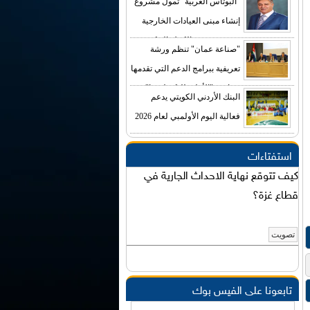
"البوتاس العربية" تمول مشروع
إنشاء مبنى العيادات الخارجية
في مستشفى الكرك الحكومي
"صناعة عمان" تنظم ورشة
بكلفة تصل إلى (4) ملايين دينار
تعريفية ببرامج الدعم التي تقدمها
صناديق "الأعلى للتكنولوجيا"
البنك الأردني الكويتي يدعم
فعالية اليوم الأولمبي لعام 2026
استفتاءات
كيف تتوقع نهاية الاحداث الجارية في
قطاع غزة؟
تابعونا على الفيس بوك