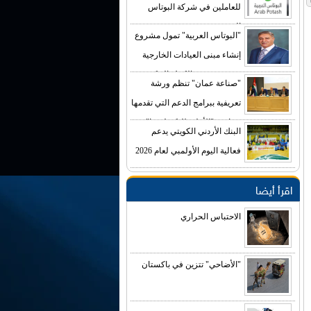
للعاملين في شركة البوتاس
العربية
"البوتاس العربية" تمول مشروع
إنشاء مبنى العيادات الخارجية
في مستشفى الكرك الحكومي
"صناعة عمان" تنظم ورشة
بكلفة تصل إلى (4) ملايين دينار
تعريفية ببرامج الدعم التي تقدمها
صناديق "الأعلى للتكنولوجيا"
البنك الأردني الكويتي يدعم
فعالية اليوم الأولمبي لعام 2026
اقرأ أيضا
الاحتباس الحراري
"الأضاحي" تتزين في باكستان