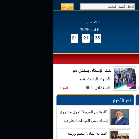
الخميس
6 آب 2026
21
:
21
:
35
بنك الإسكان يحتفل مع
الأسرة الأردنية بعيد
الاستقلال الـ80
المزيد
أخر الأخبار
"البوتاس العربية" تمول مشروع
إنشاء مبنى العيادات الخارجية
في مستشفى الكرك الحكومي
"صناعة عمان" تنظم ورشة
بكلفة تصل إلى (4) ملايين دينار