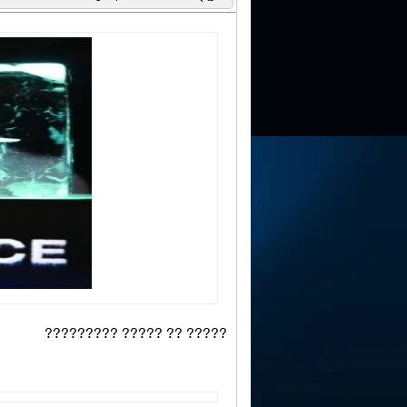
????? ?? ????? ?????????