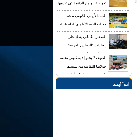
تعريفية ببرامج الدعم التي تقدمها
صناديق "الأعلى للتكنولوجيا"
البنك الأردني الكويتي يدعم
فعالية اليوم الأولمبي لعام 2026
السفير العُماني يطلع على
إنجازات "البوتاس العربية"
ومشاريعها التوسعية
الصيف لا يحلو إلا بمكتبتي تختتم
جولاتها الثقافية من نسختها
السادس في مكتبات أمانة عمان
اقرأ أيضا